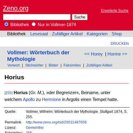
Zeno.org
Erweiterte Suche
Bibliothek
Nur in Vollmer-1874
Bibliothek
Lesesaal
Zufälliger Artikel
Kategorien
Shop
DRUCKEN
Vollmer: Wörterbuch der
<< Horey
|
Horme >>
Mythologie
Vorwort
|
Stichwörter
|
Bilder
|
Faksimiles
|
Zufälliger Artikel
Horius
Horius
(
Gr. M.
), »der Begrenzer«, Beiname, unter
[255]
welchem
Apollo
zu
Hermione
in Argolis einen Tempel hatte.
Quelle:
Vollmer, Wilhelm: Wörterbuch der Mythologie. Stuttgart 1874, S.
255.
Permalink:
http://www.zeno.org/nid/20011487658
Lizenz:
Gemeinfrei
Faksimiles:
255