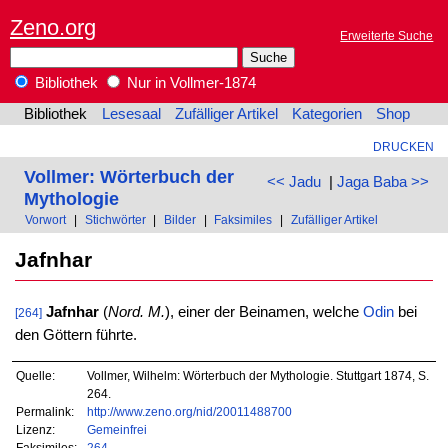
Zeno.org
Erweiterte Suche
Bibliothek
Nur in Vollmer-1874
Bibliothek
Lesesaal
Zufälliger Artikel
Kategorien
Shop
DRUCKEN
Vollmer: Wörterbuch der
<< Jadu
|
Jaga Baba >>
Mythologie
Vorwort
|
Stichwörter
|
Bilder
|
Faksimiles
|
Zufälliger Artikel
Jafnhar
Jafnhar
(
Nord. M.
), einer der Beinamen, welche
Odin
bei
[264]
den Göttern führte.
Quelle:
Vollmer, Wilhelm: Wörterbuch der Mythologie. Stuttgart 1874, S.
264.
Permalink:
http://www.zeno.org/nid/20011488700
Lizenz:
Gemeinfrei
Faksimiles:
264