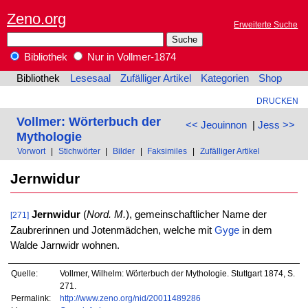
Zeno.org
Erweiterte Suche
Bibliothek
Nur in Vollmer-1874
Bibliothek
Lesesaal
Zufälliger Artikel
Kategorien
Shop
DRUCKEN
Vollmer: Wörterbuch der
<< Jeouinnon
|
Jess >>
Mythologie
Vorwort
|
Stichwörter
|
Bilder
|
Faksimiles
|
Zufälliger Artikel
Jernwidur
Jernwidur
(
Nord. M.
), gemeinschaftlicher Name der
[271]
Zaubrerinnen und Jotenmädchen, welche mit
Gyge
in dem
Walde Jarnwidr wohnen.
Quelle:
Vollmer, Wilhelm: Wörterbuch der Mythologie. Stuttgart 1874, S.
271.
Permalink:
http://www.zeno.org/nid/20011489286