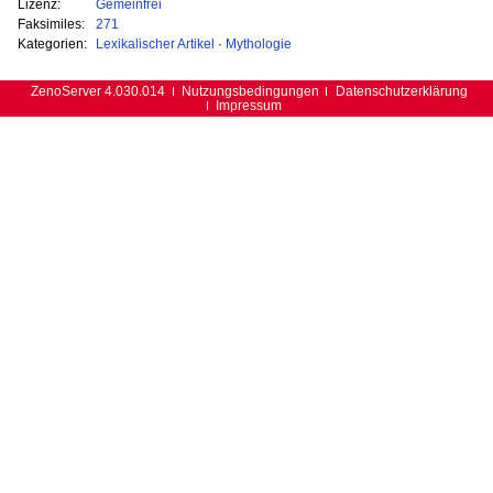
Lizenz:
Gemeinfrei
Faksimiles:
271
Kategorien:
Lexikalischer Artikel
·
Mythologie
ZenoServer 4.030.014
Nutzungsbedingungen
Datenschutzerklärung
Impressum