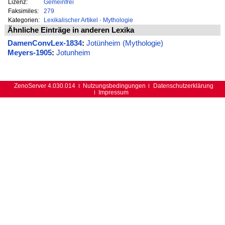
Lizenz:
Gemeinfrei
Faksimiles:
279
Kategorien:
Lexikalischer Artikel
·
Mythologie
Ähnliche Einträge in anderen Lexika
DamenConvLex-1834
:
Jotünheim (Mythologie)
Meyers-1905
:
Jotunheim
ZenoServer 4.030.014
Nutzungsbedingungen
Datenschutzerklärung
Impressum