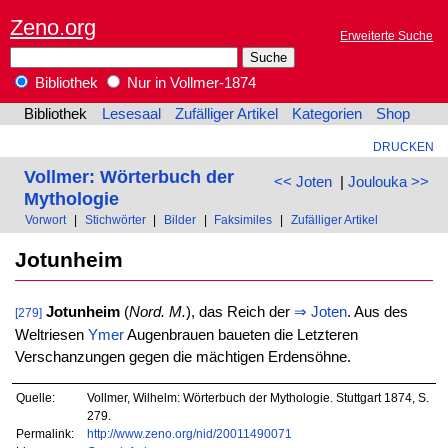
Zeno.org
Erweiterte Suche
Bibliothek
Nur in Vollmer-1874
Bibliothek
Lesesaal
Zufälliger Artikel
Kategorien
Shop
DRUCKEN
Vollmer: Wörterbuch der
<< Joten
|
Joulouka >>
Mythologie
Vorwort
|
Stichwörter
|
Bilder
|
Faksimiles
|
Zufälliger Artikel
Jotunheim
Jotunheim
(
Nord. M.
), das Reich der
⇒
Joten
. Aus des
[279]
Weltriesen
Ymer
Augenbrauen baueten die Letzteren
Verschanzungen gegen die mächtigen Erdensöhne.
Quelle:
Vollmer, Wilhelm: Wörterbuch der Mythologie. Stuttgart 1874, S.
279.
Permalink:
http://www.zeno.org/nid/20011490071