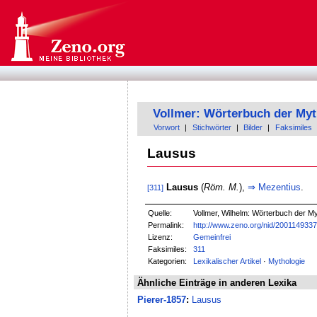
Vollmer: Wörterbuch der Myt
Vorwort
|
Stichwörter
|
Bilder
|
Faksimiles
Lausus
Lausus
(
Röm. M.
),
⇒
Mezentius
.
[311]
Quelle:
Vollmer, Wilhelm: Wörterbuch der Myt
Permalink:
http://www.zeno.org/nid/200114933
Lizenz:
Gemeinfrei
Faksimiles:
311
Kategorien:
Lexikalischer Artikel
·
Mythologie
Ähnliche Einträge in anderen Lexika
Pierer-1857
:
Lausus