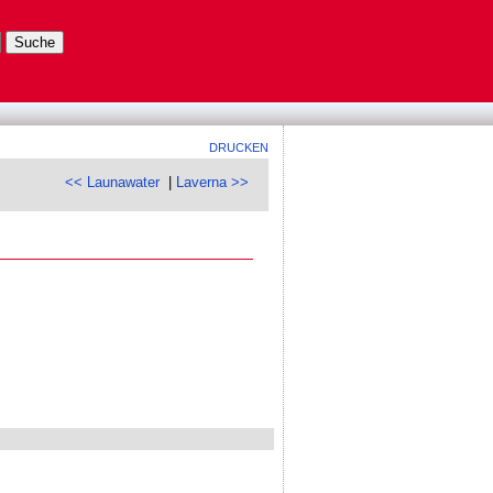
DRUCKEN
<< Launawater
|
Laverna >>