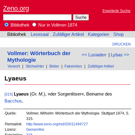
Zeno.org
Erweiterte Suche
Bibliothek
Nur in Vollmer-1874
Bibliothek
Lesesaal
Zufälliger Artikel
Kategorien
Shop
DRUCKEN
Vollmer: Wörterbuch der
<< Lusiaden
|
Lybas >>
Mythologie
Vorwort
|
Stichwörter
|
Bilder
|
Faksimiles
|
Zufälliger Artikel
Lyaeus
Lyaeus
(
Gr. M.
), »der Sorgenlöser«, Beiname des
[315]
Bacchus
.
Quelle:
Vollmer, Wilhelm: Wörterbuch der Mythologie. Stuttgart 1874, S.
315.
Permalink:
http://www.zeno.org/nid/20011494727
Lizenz:
Gemeinfrei
Faksimiles:
315