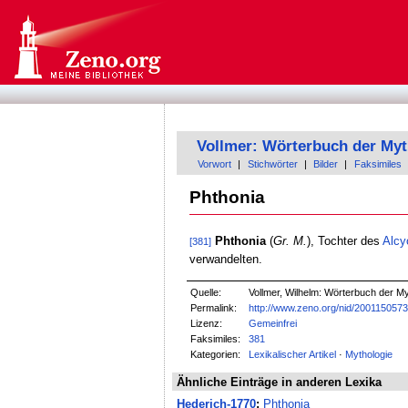
Vollmer: Wörterbuch der Myt
Vorwort
|
Stichwörter
|
Bilder
|
Faksimiles
Phthonia
Phthonia
(
Gr. M.
), Tochter des
Alcy
[381]
verwandelten.
Quelle:
Vollmer, Wilhelm: Wörterbuch der Myt
Permalink:
http://www.zeno.org/nid/200115057
Lizenz:
Gemeinfrei
Faksimiles:
381
Kategorien:
Lexikalischer Artikel
·
Mythologie
Ähnliche Einträge in anderen Lexika
Hederich-1770
:
Phthonia