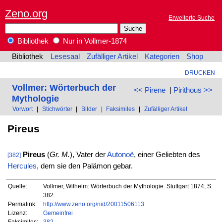
Zeno.org
Erweiterte Suche
Bibliothek
Nur in Vollmer-1874
Bibliothek
Lesesaal
Zufälliger Artikel
Kategorien
Shop
DRUCKEN
Vollmer: Wörterbuch der
<< Pirene
|
Pirithous >>
Mythologie
Vorwort
|
Stichwörter
|
Bilder
|
Faksimiles
|
Zufälliger Artikel
Pireus
Pireus
(
Gr. M.
), Vater der
Autonoë
, einer Geliebten des
[382]
Hercules
, dem sie den Palämon gebar.
Quelle:
Vollmer, Wilhelm: Wörterbuch der Mythologie. Stuttgart 1874, S.
382.
Permalink:
http://www.zeno.org/nid/20011506113
Lizenz:
Gemeinfrei
Faksimiles:
382