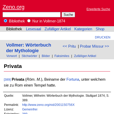
Zeno.org
Erweiterte Suche
Bibliothek
Nur in Vollmer-1874
Bibliothek
Lesesaal
Zufälliger Artikel
Kategorien
Shop
DRUCKEN
Vollmer: Wörterbuch
<< Pritu
|
Probar Missur >>
der Mythologie
Vorwort
|
Stichwörter
|
Bilder
|
Faksimiles
|
Zufälliger Artikel
Privata
Privata
(
Röm. M.
), Beiname der
Fortuna
, unter welchem
[389]
sie zu Rom einen Tempel hatte.
Quelle:
Vollmer, Wilhelm: Wörterbuch der Mythologie. Stuttgart 1874, S.
389.
Permalink:
http://www.zeno.org/nid/2001150756X
Lizenz:
Gemeinfrei
Faksimiles:
389