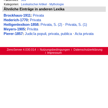
Kategorien:
Lexikalischer Artikel
·
Mythologie
Ähnliche Einträge in anderen Lexika
Brockhaus-1911
:
Privata
Hederich-1770
:
Privata
Heiligenlexikon-1858
:
Privata, S. (2)
·
Privata, S. (1)
Meyers-1905
:
Privāta
Pierer-1857
:
Judicĭa populi, privata, publica
·
Acta privata
ZenoServer 4.030.014
Nutzungsbedingungen
Datenschutzerklärung
Impressum