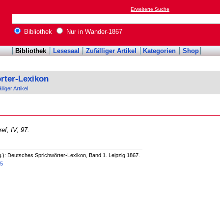
Erweiterte Suche
Bibliothek
Nur in Wander-1867
Bibliothek
Lesesaal
Zufälliger Artikel
Kategorien
Shop
rter-Lexikon
lliger Artikel
ef, IV, 97.
g.): Deutsches Sprichwörter-Lexikon, Band 1. Leipzig 1867.
55