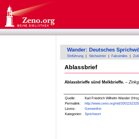
Wander: Deutsches Sprichwö
Einführung
|
Stichwörter
|
Faksimiles
|
Zufä
Ablassbrief
Ablassbrieffe sünd Melkbrieffe.
–
Zinkgr
Quelle:
Karl Friedrich Wilhelm Wander (Hrs
Permalink:
http://www.zeno.org/nid/200115232
Lizenz:
Gemeinfrei
Kategorien:
Sprichwort