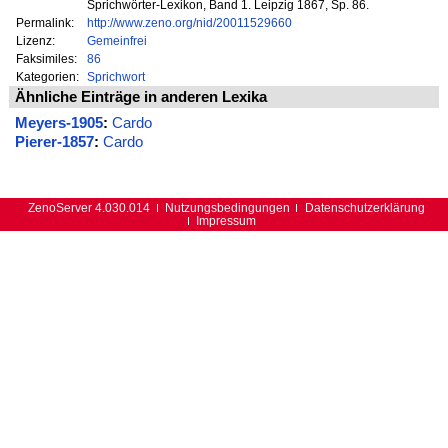
Sprichwörter-Lexikon, Band 1. Leipzig 1867, Sp. 86.
Permalink:
http://www.zeno.org/nid/20011529660
Lizenz:
Gemeinfrei
Faksimiles:
86
Kategorien:
Sprichwort
Ähnliche Einträge in anderen Lexika
Meyers-1905
:
Cardo
Pierer-1857
:
Cardo
ZenoServer 4.030.014
Nutzungsbedingungen
Datenschutzerklärung
Impressum