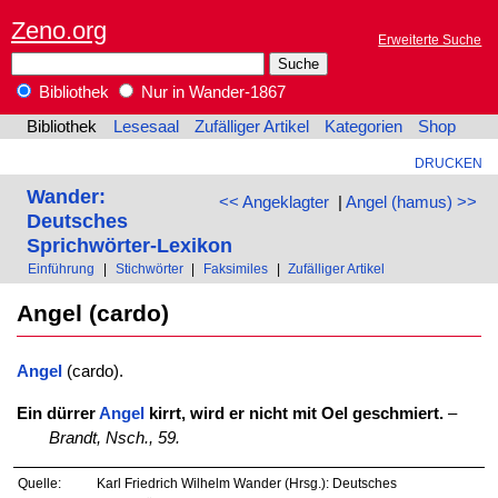
Zeno.org
Erweiterte Suche
Bibliothek
Nur in Wander-1867
Bibliothek
Lesesaal
Zufälliger Artikel
Kategorien
Shop
DRUCKEN
Wander:
<< Angeklagter
|
Angel (hamus) >>
Deutsches
Sprichwörter-Lexikon
Einführung
|
Stichwörter
|
Faksimiles
|
Zufälliger Artikel
Angel (cardo)
Angel
(cardo).
Ein dürrer
Angel
kirrt, wird er nicht mit Oel geschmiert.
–
Brandt, Nsch., 59.
Quelle:
Karl Friedrich Wilhelm Wander (Hrsg.): Deutsches