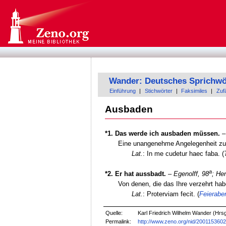
Wander: Deutsches Sprichwö
Einführung
|
Stichwörter
|
Faksimiles
|
Zufä
Ausbaden
*1. Das werde ich ausbaden müssen.
Eine unangenehme Angelegenheit z
Lat.
: In me cudetur haec faba. (
a
*2. Er hat aussbadt.
–
Egenolff, 98
;
Hen
Von denen, die das Ihre verzehrt h
Lat.
: Proterviam fecit. (
Feierabe
Quelle:
Karl Friedrich Wilhelm Wander (Hrsg
Permalink:
http://www.zeno.org/nid/200115360