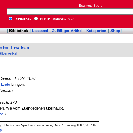
Erweiterte Suche
Bibliothek
Nur in Wander-1867
Bibliothek
Lesesaal
Zufälliger Artikel
Kategorien
Shop
rter-Lexikon
lliger Artikel
–
Grimm, I, 827, 1070.
u
Ende
bringen.
Terenz.
)
isch, 170.
aben, wie vom Zuendegehen überhaupt.
nd
.
)
.): Deutsches Sprichwörter-Lexikon, Band 1. Leipzig 1867, Sp. 187.
20