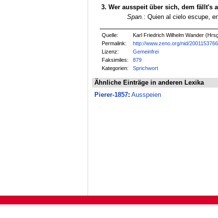
3. Wer ausspeit über sich, dem fällt's 
Span.
: Quien al cielo escupe, en
Quelle:
Karl Friedrich Wilhelm Wander (Hrsg
Permalink:
http://www.zeno.org/nid/200115376
Lizenz:
Gemeinfrei
Faksimiles:
879
Kategorien:
Sprichwort
Ähnliche Einträge in anderen Lexika
Pierer-1857
:
Ausspeien