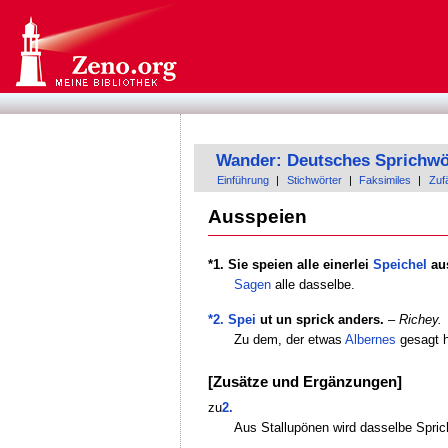
Wander: Deutsches Sprichwö
Einführung
|
Stichwörter
|
Faksimiles
|
Zufä
Ausspeien
*1. Sie speien alle einerlei
Speichel
au
Sagen
alle dasselbe.
*2.
Spei
ut un sprick anders.
–
Richey.
Zu dem, der etwas
Albernes
gesagt h
[Zusätze und Ergänzungen]
zu
2.
Aus Stallupönen wird dasselbe Sprich