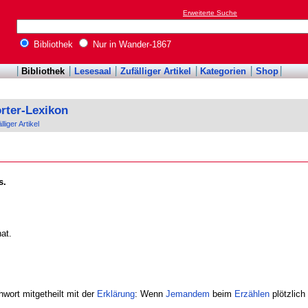
Erweiterte Suche
Bibliothek
Nur in Wander-1867
Bibliothek
Lesesaal
Zufälliger Artikel
Kategorien
Shop
rter-Lexikon
lliger Artikel
s.
at.
wort mitgetheilt mit der
Erklärung
: Wenn
Jemandem
beim
Erzählen
plötzlich