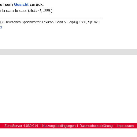
auf sein
Gesicht
zurück.
 la cara le cae. (
Bohn I, 999.
)
.): Deutsches Sprichwörter-Lexikon, Band 5. Leipzig 1880, Sp. 879.
63
ZenoServer 4.030.014
Nutzungsbedingungen
Datenschutzerklärung
Impressum