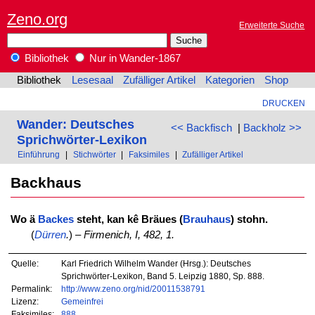
Zeno.org
Erweiterte Suche
Bibliothek
Nur in Wander-1867
Bibliothek
Lesesaal
Zufälliger Artikel
Kategorien
Shop
DRUCKEN
Wander: Deutsches
<< Backfisch
|
Backholz >>
Sprichwörter-Lexikon
Einführung
|
Stichwörter
|
Faksimiles
|
Zufälliger Artikel
Backhaus
Wo ä
Backes
steht, kan kê Bräues (
Brauhaus
) stohn.
(
Dürren
.
) –
Firmenich, I, 482, 1.
Quelle:
Karl Friedrich Wilhelm Wander (Hrsg.): Deutsches
Sprichwörter-Lexikon, Band 5. Leipzig 1880, Sp. 888.
Permalink:
http://www.zeno.org/nid/20011538791
Lizenz:
Gemeinfrei
Faksimiles:
888