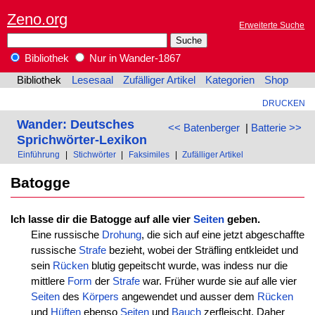
Zeno.org
Erweiterte Suche
Bibliothek
Nur in Wander-1867
Bibliothek
Lesesaal
Zufälliger Artikel
Kategorien
Shop
DRUCKEN
Wander: Deutsches
<< Batenberger
|
Batterie >>
Sprichwörter-Lexikon
Einführung
|
Stichwörter
|
Faksimiles
|
Zufälliger Artikel
Batogge
Ich lasse dir die Batogge auf alle vier
Seiten
geben.
Eine russische
Drohung
, die sich auf eine jetzt abgeschaffte
russische
Strafe
bezieht, wobei der Sträfling entkleidet und
sein
Rücken
blutig gepeitscht wurde, was indess nur die
mittlere
Form
der
Strafe
war. Früher wurde sie auf alle vier
Seiten
des
Körpers
angewendet und ausser dem
Rücken
und
Hüften
ebenso
Seiten
und
Bauch
zerfleischt. Daher