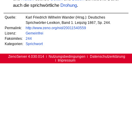
auch die sprichwörtliche
Drohung
.
Quelle:
Karl Friedrich Wilhelm Wander (Hrsg.): Deutsches
Sprichwörter-Lexikon, Band 1. Leipzig 1867, Sp. 244.
Permalink:
http://www.zeno.org/nid/20011540559
Lizenz:
Gemeinfrei
Faksimiles:
244
Kategorien:
Sprichwort
ZenoServer 4.030.014
Nutzungsbedingungen
Datenschutzerklärung
Impressum