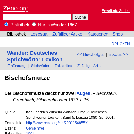
Zeno.org
Erweiterte Suche
Bibliothek
Nur in Wander-1867
Bibliothek
Lesesaal
Zufälliger Artikel
Kategorien
Shop
DRUCKEN
Wander: Deutsches
<< Bischofgut
|
Biscuit >>
Sprichwörter-Lexikon
Einführung
|
Stichwörter
|
Faksimiles
|
Zufälliger Artikel
Bischofsmütze
Die Bischofsmütze deckt nur zwei
Augen
.
–
Bechstein,
Grumbach, Hildburghausen 1839, I, 15.
Quelle:
Karl Friedrich Wilhelm Wander (Hrsg.): Deutsches
Sprichwörter-Lexikon, Band 5. Leipzig 1880, Sp. 1001.
Permalink:
http://www.zeno.org/nid/2001154855X
Lizenz:
Gemeinfrei
Faksimiles:
1001