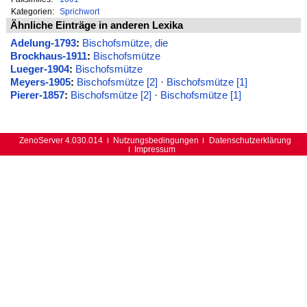
Kategorien:
Sprichwort
Ähnliche Einträge in anderen Lexika
Adelung-1793
:
Bischofsmütze, die
Brockhaus-1911
:
Bischofsmütze
Lueger-1904
:
Bischofsmütze
Meyers-1905
:
Bischofsmütze [2]
·
Bischofsmütze [1]
Pierer-1857
:
Bischofsmütze [2]
·
Bischofsmütze [1]
ZenoServer 4.030.014
Nutzungsbedingungen
Datenschutzerklärung
Impressum