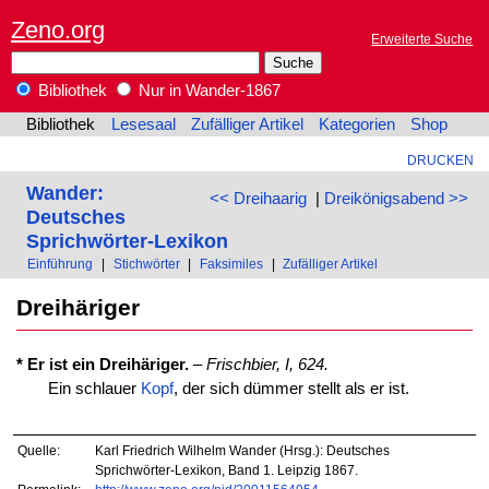
Zeno.org
Erweiterte Suche
Bibliothek
Nur in Wander-1867
Bibliothek
Lesesaal
Zufälliger Artikel
Kategorien
Shop
DRUCKEN
Wander:
<< Dreihaarig
|
Dreikönigsabend >>
Deutsches
Sprichwörter-Lexikon
Einführung
|
Stichwörter
|
Faksimiles
|
Zufälliger Artikel
Dreihäriger
* Er ist ein Dreihäriger.
–
Frischbier, I, 624.
Ein schlauer
Kopf
, der sich dümmer stellt als er ist.
Quelle:
Karl Friedrich Wilhelm Wander (Hrsg.): Deutsches
Sprichwörter-Lexikon, Band 1. Leipzig 1867.