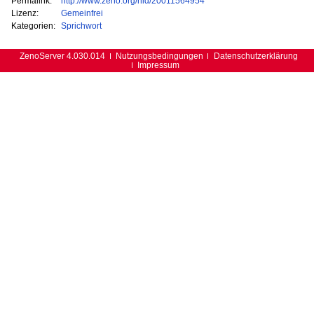
Permalink:
http://www.zeno.org/nid/20011564954
Lizenz:
Gemeinfrei
Kategorien:
Sprichwort
ZenoServer 4.030.014
Nutzungsbedingungen
Datenschutzerklärung
Impressum