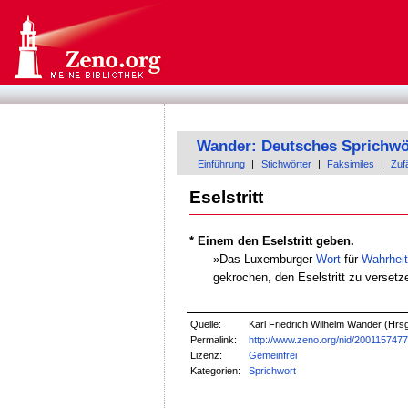
Wander: Deutsches Sprichwö
Einführung
|
Stichwörter
|
Faksimiles
|
Zufä
Eselstritt
* Einem den Eselstritt geben.
»Das Luxemburger
Wort
für
Wahrhei
gekrochen, den Eselstritt zu versetz
Quelle:
Karl Friedrich Wilhelm Wander (Hrs
Permalink:
http://www.zeno.org/nid/200115747
Lizenz:
Gemeinfrei
Kategorien:
Sprichwort