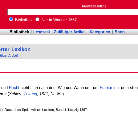
Erweiterte Suche
Bibliothek
Nur in Wander-1867
Bibliothek
Lesesaal
Zufälliger Artikel
Kategorien
Shop
rter-Lexikon
lliger Artikel
t
und
Recht
sieht sich nach dem Wie und Wann um, um
Frankreich
, dem ste
en.« (
Schles.
Zeitung
, 1871, Nr. 89.
)
g.): Deutsches Sprichwörter-Lexikon, Band 1. Leipzig 1867.
71