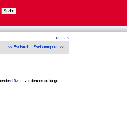
DRUCKEN
<< Eselstrab
|
Eselstrompeter >>
rbenden
Löwen
, vor dem es so lange