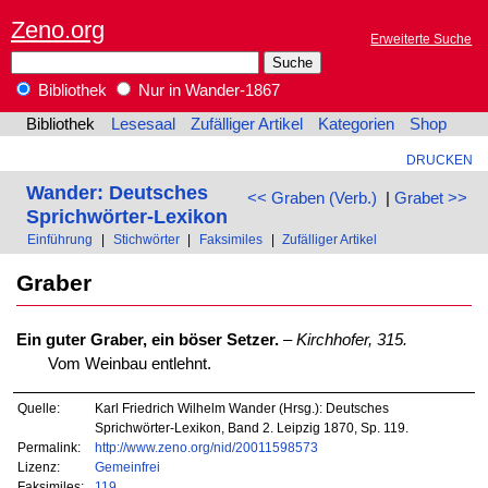
Zeno.org
Erweiterte Suche
Bibliothek
Nur in Wander-1867
Bibliothek
Lesesaal
Zufälliger Artikel
Kategorien
Shop
DRUCKEN
Wander: Deutsches
<< Graben (Verb.)
|
Grabet >>
Sprichwörter-Lexikon
Einführung
|
Stichwörter
|
Faksimiles
|
Zufälliger Artikel
Graber
Ein guter Graber, ein böser Setzer.
–
Kirchhofer, 315.
Vom Weinbau entlehnt.
Quelle:
Karl Friedrich Wilhelm Wander (Hrsg.): Deutsches
Sprichwörter-Lexikon, Band 2. Leipzig 1870, Sp. 119.
Permalink:
http://www.zeno.org/nid/20011598573
Lizenz:
Gemeinfrei
Faksimiles:
119