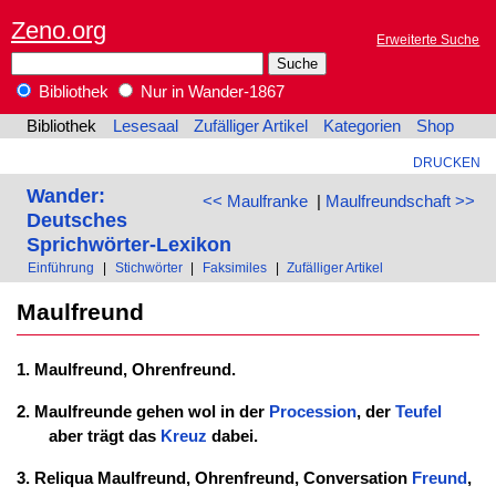
Zeno.org
Erweiterte Suche
Bibliothek
Nur in Wander-1867
Bibliothek
Lesesaal
Zufälliger Artikel
Kategorien
Shop
DRUCKEN
Wander:
<< Maulfranke
|
Maulfreundschaft >>
Deutsches
Sprichwörter-Lexikon
Einführung
|
Stichwörter
|
Faksimiles
|
Zufälliger Artikel
Maulfreund
1. Maulfreund, Ohrenfreund.
2. Maulfreunde gehen wol in der
Procession
, der
Teufel
aber trägt das
Kreuz
dabei.
3. Reliqua Maulfreund, Ohrenfreund, Conversation
Freund
,