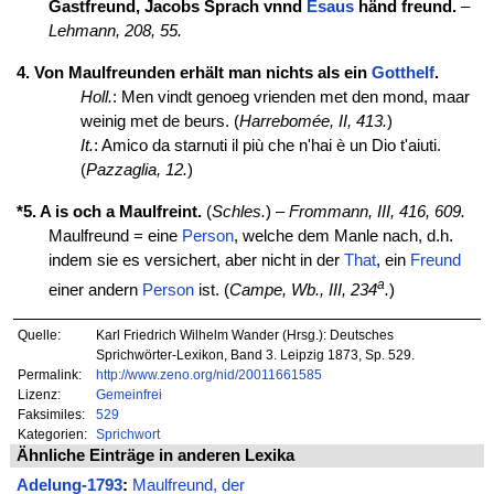
Gastfreund, Jacobs Sprach vnnd
Esaus
händ freund.
–
Lehmann, 208, 55.
4. Von Maulfreunden erhält man nichts als ein
Gotthelf
.
Holl.
: Men vindt genoeg vrienden met den mond, maar
weinig met de beurs. (
Harrebomée, II, 413.
)
It.
: Amico da starnuti il più che n'hai è un Dio t'aiuti.
(
Pazzaglia, 12.
)
*5. A is och a Maulfreint.
(
Schles.
) –
Frommann, III, 416, 609.
Maulfreund = eine
Person
, welche dem Manle nach, d.h.
indem sie es versichert, aber nicht in der
That
, ein
Freund
a
einer andern
Person
ist. (
Campe, Wb., III, 234
.
)
Quelle:
Karl Friedrich Wilhelm Wander (Hrsg.): Deutsches
Sprichwörter-Lexikon, Band 3. Leipzig 1873, Sp. 529.
Permalink:
http://www.zeno.org/nid/20011661585
Lizenz:
Gemeinfrei
Faksimiles:
529
Kategorien:
Sprichwort
Ähnliche Einträge in anderen Lexika
Adelung-1793
:
Maulfreund, der