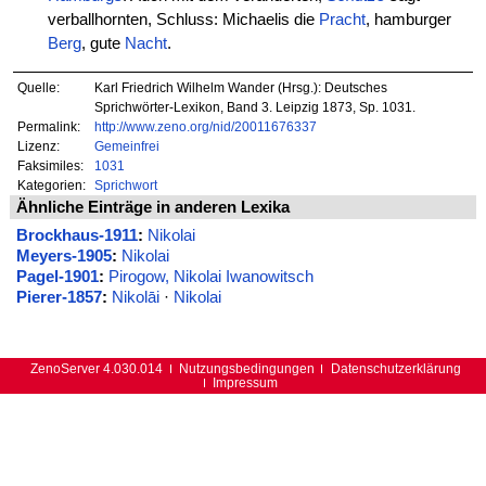
verballhornten, Schluss: Michaelis die
Pracht
, hamburger
Berg
, gute
Nacht
.
Quelle:
Karl Friedrich Wilhelm Wander (Hrsg.): Deutsches
Sprichwörter-Lexikon, Band 3. Leipzig 1873, Sp. 1031.
Permalink:
http://www.zeno.org/nid/20011676337
Lizenz:
Gemeinfrei
Faksimiles:
1031
Kategorien:
Sprichwort
Ähnliche Einträge in anderen Lexika
Brockhaus-1911
:
Nikolai
Meyers-1905
:
Nikolai
Pagel-1901
:
Pirogow, Nikolai Iwanowitsch
Pierer-1857
:
Nikolāi
·
Nikolai
ZenoServer 4.030.014
Nutzungsbedingungen
Datenschutzerklärung
Impressum