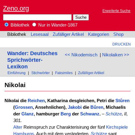
Zeno.org
Erweiterte Suche
Bibliothek
Nur in Wander-1867
Bibliothek
Lesesaal
Zufälliger Artikel
Kategorien
Shop
DRUCKEN
Wander: Deutsches
<< Nikodemisch
|
Nikolaiken >>
Sprichwörter-
Lexikon
Einführung
|
Stichwörter
|
Faksimiles
|
Zufälliger Artikel
Nikolai
Nikolai die
Reichen
, Katharina desgleichen, Petri die
Stûren
(
Grossen
, Ansehnlichen),
Jakobi
die
Bûren
, Michaelis
der
Glanz
, hamburger
Berg
der
Schwanz
.
–
Schütze
, II,
301.
Alter
Reimspruch zur Charakterisirung der fünf
Kirchspiele
Hamburgs
. Auch mit dem veränderten,
Schütze
sagt