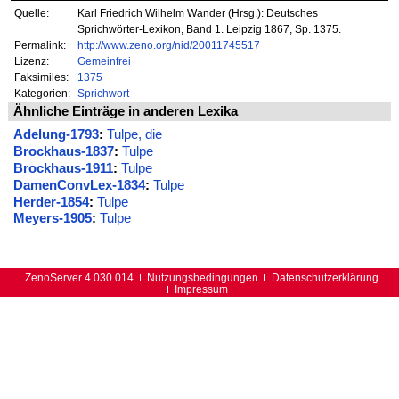
Quelle:
Karl Friedrich Wilhelm Wander (Hrsg.): Deutsches
Sprichwörter-Lexikon, Band 1. Leipzig 1867, Sp. 1375.
Permalink:
http://www.zeno.org/nid/20011745517
Lizenz:
Gemeinfrei
Faksimiles:
1375
Kategorien:
Sprichwort
Ähnliche Einträge in anderen Lexika
Adelung-1793
:
Tulpe, die
Brockhaus-1837
:
Tulpe
Brockhaus-1911
:
Tulpe
DamenConvLex-1834
:
Tulpe
Herder-1854
:
Tulpe
Meyers-1905
:
Tulpe
ZenoServer 4.030.014
Nutzungsbedingungen
Datenschutzerklärung
Impressum