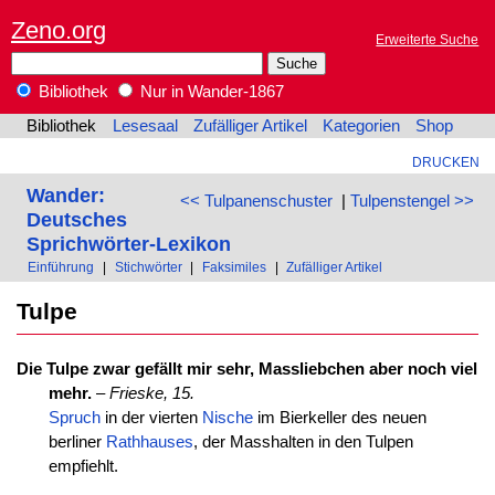
Zeno.org
Erweiterte Suche
Bibliothek
Nur in Wander-1867
Bibliothek
Lesesaal
Zufälliger Artikel
Kategorien
Shop
DRUCKEN
Wander:
<< Tulpanenschuster
|
Tulpenstengel >>
Deutsches
Sprichwörter-Lexikon
Einführung
|
Stichwörter
|
Faksimiles
|
Zufälliger Artikel
Tulpe
Die Tulpe zwar gefällt mir sehr, Massliebchen aber noch viel
mehr.
–
Frieske, 15.
Spruch
in der vierten
Nische
im Bierkeller des neuen
berliner
Rathhauses
, der Masshalten in den Tulpen
empfiehlt.