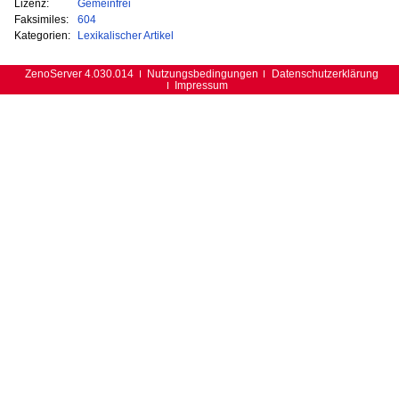
Lizenz:
Gemeinfrei
Faksimiles:
604
Kategorien:
Lexikalischer Artikel
ZenoServer 4.030.014
Nutzungsbedingungen
Datenschutzerklärung
Impressum