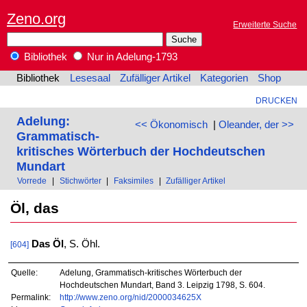
Zeno.org
Erweiterte Suche
Bibliothek
Nur in Adelung-1793
Bibliothek
Lesesaal
Zufälliger Artikel
Kategorien
Shop
DRUCKEN
Adelung:
<< Ökonomisch
|
Oleander, der >>
Grammatisch-
kritisches Wörterbuch der Hochdeutschen
Mundart
Vorrede
|
Stichwörter
|
Faksimiles
|
Zufälliger Artikel
Öl, das
Das Öl
, S. Öhl.
[604]
Quelle:
Adelung, Grammatisch-kritisches Wörterbuch der
Hochdeutschen Mundart, Band 3. Leipzig 1798, S. 604.
Permalink:
http://www.zeno.org/nid/2000034625X