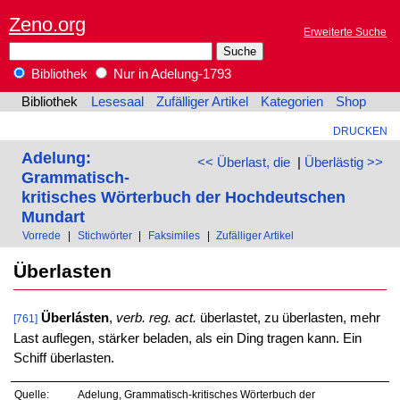
Zeno.org
Erweiterte Suche
Bibliothek
Nur in Adelung-1793
Bibliothek
Lesesaal
Zufälliger Artikel
Kategorien
Shop
DRUCKEN
Adelung:
<< Überlast, die
|
Überlästig >>
Grammatisch-
kritisches Wörterbuch der Hochdeutschen
Mundart
Vorrede
|
Stichwörter
|
Faksimiles
|
Zufälliger Artikel
Überlasten
Überlásten
,
verb. reg. act.
überlastet, zu überlasten, mehr
[761]
Last auflegen, stärker beladen, als ein Ding tragen kann. Ein
Schiff überlasten.
Quelle:
Adelung, Grammatisch-kritisches Wörterbuch der