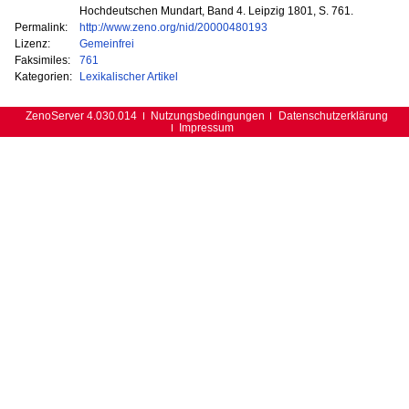
Hochdeutschen Mundart, Band 4. Leipzig 1801, S. 761.
Permalink:
http://www.zeno.org/nid/20000480193
Lizenz:
Gemeinfrei
Faksimiles:
761
Kategorien:
Lexikalischer Artikel
ZenoServer 4.030.014
Nutzungsbedingungen
Datenschutzerklärung
Impressum