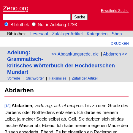
Zeno.org
Erweiterte Suche
Bibliothek
Nur in Adelung-1793
Bibliothek
Lesesaal
Zufälliger Artikel
Kategorien
Shop
DRUCKEN
Adelung:
<< Abdankungsrede, die
|
Abdarren >>
Grammatisch-
kritisches Wörterbuch der Hochdeutschen
Mundart
Vorrede
|
Stichwörter
|
Faksimiles
|
Zufälliger Artikel
Abdarben
Abdarben
,
verb. reg. act. et reciproc.
bis zu dem Grade des
[18]
Darbens oder Nothleidens entziehen. Ich darbe es meinem
Leibe, ja meiner Seele selbst ab, Gell. Sie darbten sich oft das
frische Wasser ab, Ebend. Ich habe meinem eigenen Maule den
Bissen abgedarbt, Ebend. Es ist eigentlich ein Reciprocum.