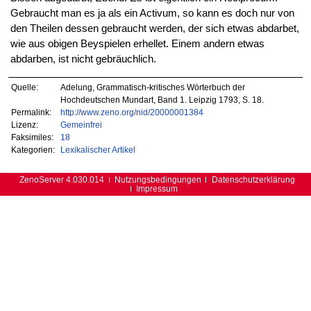
Gebraucht man es ja als ein Activum, so kann es doch nur von
den Theilen dessen gebraucht werden, der sich etwas abdarbet,
wie aus obigen Beyspielen erhellet. Einem andern etwas
abdarben, ist nicht gebräuchlich.
Quelle:
Adelung, Grammatisch-kritisches Wörterbuch der
Hochdeutschen Mundart, Band 1. Leipzig 1793, S. 18.
Permalink:
http://www.zeno.org/nid/20000001384
Lizenz:
Gemeinfrei
Faksimiles:
18
Kategorien:
Lexikalischer Artikel
ZenoServer 4.030.014
Nutzungsbedingungen
Datenschutzerklärung
Impressum