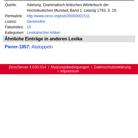
Quelle:
Adelung, Grammatisch-kritisches Wörterbuch der
Hochdeutschen Mundart, Band 1. Leipzig 1793, S. 19.
Permalink:
http://www.zeno.org/nid/20000001511
Lizenz:
Gemeinfrei
Faksimiles:
19
Kategorien:
Lexikalischer Artikel
Ähnliche Einträge in anderen Lexika
Pierer-1857
:
Abdoppeln
ZenoServer 4.030.014
Nutzungsbedingungen
Datenschutzerklärung
Impressum