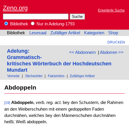
Zeno.org
Erweiterte Suche
Bibliothek
Nur in Adelung-1793
Bibliothek
Lesesaal
Zufälliger Artikel
Kategorien
Shop
DRUCKEN
Adelung:
<< Abdonnern
|
Abdorren >>
Grammatisch-
kritisches Wörterbuch der Hochdeutschen
Mundart
Vorrede
|
Stichwörter
|
Faksimiles
|
Zufälliger Artikel
Abdoppeln
Abdoppeln
,
verb. reg. act.
bey den Schustern, die Rahmen
[19]
an den Weiberschuhen mit einem gedoppelten Faden
durchnähen, welches bey den Männerschuhen durchnähen
heißt. Weiß abdoppeln.