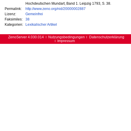
Hochdeutschen Mundart, Band 1. Leipzig 1793, S. 38.
Permalink:
http://www.zeno.org/nid/20000002887
Lizenz:
Gemeinfrei
Faksimiles:
38
Kategorien:
Lexikalischer Artikel
ZenoServer 4.030.014
Nutzungsbedingungen
Datenschutzerklärung
Impressum