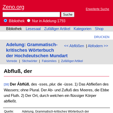
Zeno.org
Erweiterte Suche
Bibliothek
Nur in Adelung-1793
Bibliothek
Lesesaal
Zufälliger Artikel
Kategorien
Shop
DRUCKEN
Adelung: Grammatisch-
<< Abflößen
|
Abfodern >>
kritisches Wörterbuch
der Hochdeutschen Mundart
Vorrede
|
Stichwörter
|
Faksimiles
|
Zufälliger Artikel
Abfluß, der
Der Ábflúß
, des -sses,
plur.
die -üsse. 1) Das Abfließen des
[38]
Wassers; ohne Plural. Der Ab- und Zufluß des Meeres, die Ebbe
und Fluth. 2) Der Ort, durch welchen ein flüssiger Körper
abfließt.
Quelle:
Adelung, Grammatisch-kritisches Wörterbuch der