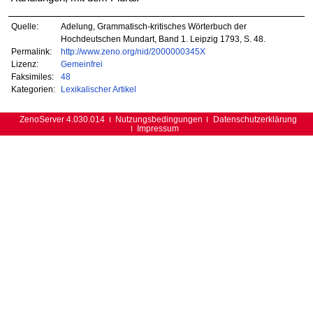
Quelle:
Adelung, Grammatisch-kritisches Wörterbuch der
Hochdeutschen Mundart, Band 1. Leipzig 1793, S. 48.
Permalink:
http://www.zeno.org/nid/2000000345X
Lizenz:
Gemeinfrei
Faksimiles:
48
Kategorien:
Lexikalischer Artikel
ZenoServer 4.030.014
Nutzungsbedingungen
Datenschutzerklärung
Impressum