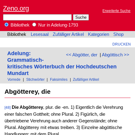
Zeno.org
Erweiterte Suche
Bibliothek
Nur in Adelung-1793
Bibliothek
Lesesaal
Zufälliger Artikel
Kategorien
Shop
DRUCKEN
Adelung:
<< Abgötter, der
|
Abgöttisch >>
Grammatisch-
kritisches Wörterbuch der Hochdeutschen
Mundart
Vorrede
|
Stichwörter
|
Faksimiles
|
Zufälliger Artikel
Abgötterey, die
Die Abgötterey
, plur. die -en. 1) Eigentlich die Verehrung
[48]
einer falschen Gottheit; ohne Plural. 2) Figürlich, die
übertriebene Verehrung auch anderer Gegenstände; ohne
Plural. Abgötterey mit etwas treiben. 3) Einzelne abgöttische
Handlungen; mit dem Plural.