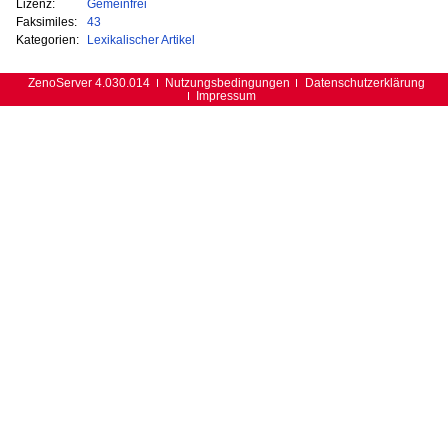
Lizenz:
Gemeinfrei
Faksimiles:
43
Kategorien:
Lexikalischer Artikel
ZenoServer 4.030.014
Nutzungsbedingungen
Datenschutzerklärung
Impressum