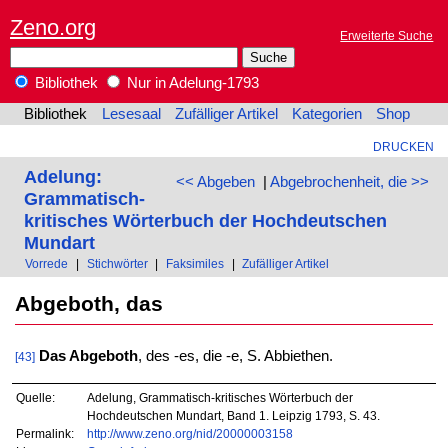
Zeno.org
Erweiterte Suche
Bibliothek
Nur in Adelung-1793
Bibliothek
Lesesaal
Zufälliger Artikel
Kategorien
Shop
DRUCKEN
Adelung:
<< Abgeben
|
Abgebrochenheit, die >>
Grammatisch-
kritisches Wörterbuch der Hochdeutschen
Mundart
Vorrede
|
Stichwörter
|
Faksimiles
|
Zufälliger Artikel
Abgeboth, das
Das Abgeboth
, des -es, die -e, S. Abbiethen.
[43]
Quelle:
Adelung, Grammatisch-kritisches Wörterbuch der
Hochdeutschen Mundart, Band 1. Leipzig 1793, S. 43.
Permalink:
http://www.zeno.org/nid/20000003158