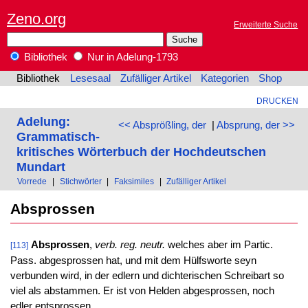
Zeno.org
Erweiterte Suche
Bibliothek
Nur in Adelung-1793
Bibliothek
Lesesaal
Zufälliger Artikel
Kategorien
Shop
DRUCKEN
Adelung:
<< Absprößling, der
|
Absprung, der >>
Grammatisch-
kritisches Wörterbuch der Hochdeutschen
Mundart
Vorrede
|
Stichwörter
|
Faksimiles
|
Zufälliger Artikel
Absprossen
Absprossen
,
verb. reg. neutr.
welches aber im Partic.
[113]
Pass. abgesprossen hat, und mit dem Hülfsworte seyn
verbunden wird, in der edlern und dichterischen Schreibart so
viel als abstammen. Er ist von Helden abgesprossen, noch
edler entsprossen.