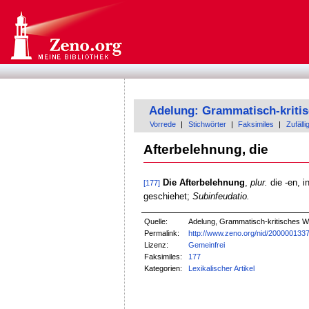
Adelung: Grammatisch-kriti
Vorrede
|
Stichwörter
|
Faksimiles
|
Zufälli
Afterbelehnung, die
Die Afterbelehnung
,
plur.
die -en, 
[177]
geschiehet;
Subinfeudatio.
Quelle:
Adelung, Grammatisch-kritisches W
Permalink:
http://www.zeno.org/nid/200000133
Lizenz:
Gemeinfrei
Faksimiles:
177
Kategorien:
Lexikalischer Artikel