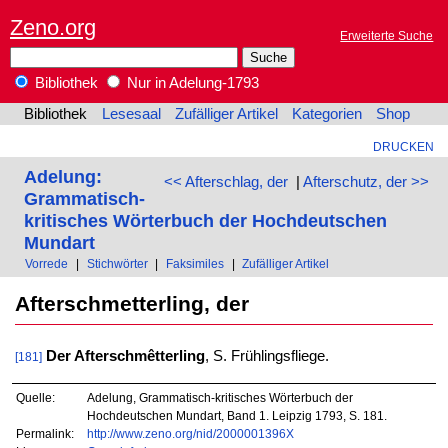
Zeno.org
Erweiterte Suche
Bibliothek
Nur in Adelung-1793
Bibliothek
Lesesaal
Zufälliger Artikel
Kategorien
Shop
DRUCKEN
Adelung:
<< Afterschlag, der
|
Afterschutz, der >>
Grammatisch-
kritisches Wörterbuch der Hochdeutschen
Mundart
Vorrede
|
Stichwörter
|
Faksimiles
|
Zufälliger Artikel
Afterschmetterling, der
Der Afterschmêtterling
, S. Frühlingsfliege.
[181]
Quelle:
Adelung, Grammatisch-kritisches Wörterbuch der
Hochdeutschen Mundart, Band 1. Leipzig 1793, S. 181.
Permalink:
http://www.zeno.org/nid/2000001396X