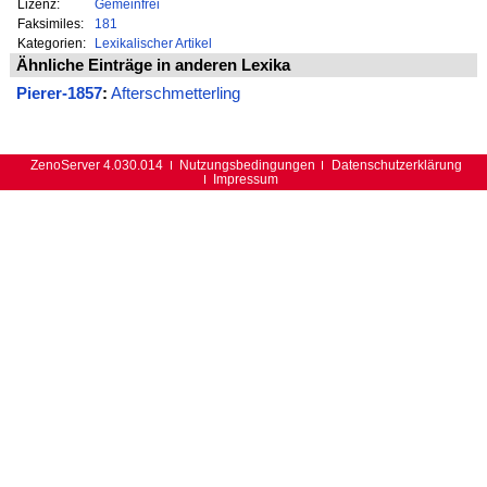
Lizenz:
Gemeinfrei
Faksimiles:
181
Kategorien:
Lexikalischer Artikel
Ähnliche Einträge in anderen Lexika
Pierer-1857
:
Afterschmetterling
ZenoServer 4.030.014
Nutzungsbedingungen
Datenschutzerklärung
Impressum