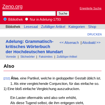
Zeno.org
Erweiterte Suche
Bibliothek
Nur in Adelung-1793
Bibliothek
Lesesaal
Zufälliger Artikel
Kategorien
Shop
DRUCKEN
Adelung: Grammatisch-
<< Alsenach
|
Alsobald >>
kritisches Wörterbuch
der Hochdeutschen Mundart
Vorrede
|
Stichwörter
|
Faksimiles
|
Zufälliger Artikel
Also
Álso
, eine Partikel, welche in gedoppelter Gestalt üblich ist.
[232]
1. Als eine vergleichende Conjunction, für das einfache so.
1) Eine bloß einfache Vergleichung auszudrucken.
Ein Laster oftermahls wird also sehr erhöht,
Als diese Tugend selbst, die ihm entgegen steht,