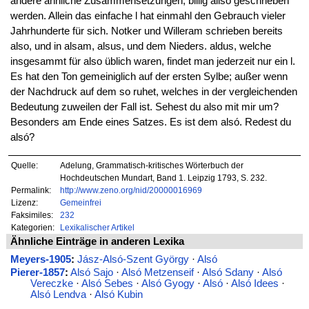
andere ähnliche Zusammensetzungen, billig allso geschrieben
werden. Allein das einfache l hat einmahl den Gebrauch vieler
Jahrhunderte für sich. Notker und Willeram schrieben bereits
also, und in alsam, alsus, und dem Nieders. aldus, welche
insgesammt für also üblich waren, findet man jederzeit nur ein l.
Es hat den Ton gemeiniglich auf der ersten Sylbe; außer wenn
der Nachdruck auf dem so ruhet, welches in der vergleichenden
Bedeutung zuweilen der Fall ist. Sehest du also mit mir um?
Besonders am Ende eines Satzes. Es ist dem alsó. Redest du
alsó?
Quelle:
Adelung, Grammatisch-kritisches Wörterbuch der
Hochdeutschen Mundart, Band 1. Leipzig 1793, S. 232.
Permalink:
http://www.zeno.org/nid/20000016969
Lizenz:
Gemeinfrei
Faksimiles:
232
Kategorien:
Lexikalischer Artikel
Ähnliche Einträge in anderen Lexika
Meyers-1905
:
Jász-Alsó-Szent György
·
Alsó
Pierer-1857
:
Alsó Sajo
·
Alsó Metzenseif
·
Alsó Sdany
·
Alsó
Vereczke
·
Alsó Sebes
·
Alsó Gyogy
·
Alsó
·
Alsó Idees
·
Alsó Lendva
·
Alsó Kubin