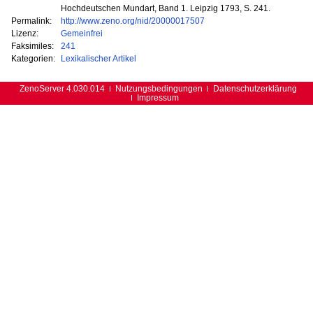
Hochdeutschen Mundart, Band 1. Leipzig 1793, S. 241.
Permalink:
http://www.zeno.org/nid/20000017507
Lizenz:
Gemeinfrei
Faksimiles:
241
Kategorien:
Lexikalischer Artikel
ZenoServer 4.030.014
Nutzungsbedingungen
Datenschutzerklärung
Impressum