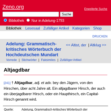
Zeno.org
Erweiterte Suche
Bibliothek
Nur in Adelung-1793
Bibliothek
Lesesaal
Zufälliger Artikel
Kategorien
Shop
DRUCKEN
Adelung: Grammatisch-
<< Altist, der
|
Altklug >>
kritisches Wörterbuch der
Hochdeutschen Mundart
Vorrede
|
Stichwörter
|
Faksimiles
|
Zufälliger Artikel
Altjagdbar
†
Altjagdbar
,
adj. et adv.
bey den Jägern, von den
[241]
Hirschen, über acht Jahre alt. Ein altjagdbarer Hirsch, der auch
ein überjagdbarer Hirsch, oder ein Haupthirsch, ein Capital-
Hirsch genannt wird.
Quelle:
Adelung, Grammatisch-kritisches Wörterbuch der