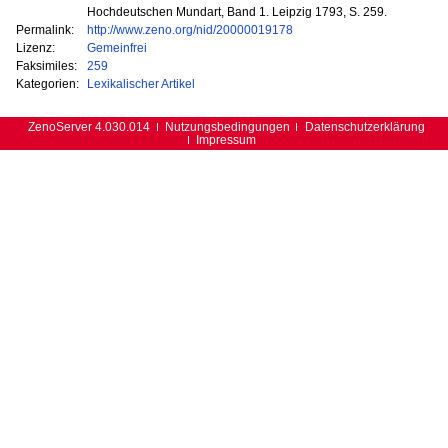
Hochdeutschen Mundart, Band 1. Leipzig 1793, S. 259.
Permalink:
http://www.zeno.org/nid/20000019178
Lizenz:
Gemeinfrei
Faksimiles:
259
Kategorien:
Lexikalischer Artikel
ZenoServer 4.030.014
Nutzungsbedingungen
Datenschutzerklärung
Impressum