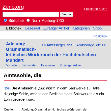
Zeno.org
Erweiterte Suche
Bibliothek
Nur in Adelung-1793
Bibliothek
Lesesaal
Zufälliger Artikel
Kategorien
Shop
DRUCKEN
Adelung:
<< Amtssiegel, das
|
Amtssorge, die >>
Grammatisch-
kritisches Wörterbuch der Hochdeutschen
Mundart
Vorrede
|
Stichwörter
|
Faksimiles
|
Zufälliger Artikel
Amtssohle, die
Die Amtssohle
,
plur. inusit.
in dem Salzwerke zu Halle,
[259]
diejenige Sohle, welche den Bedienten des Salzwerkes als ein
Lohn gegeben wird.
Quelle:
Adelung, Grammatisch-kritisches Wörterbuch der