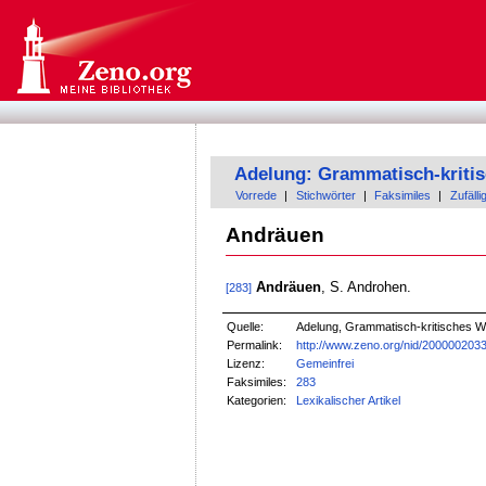
Adelung: Grammatisch-kriti
Vorrede
|
Stichwörter
|
Faksimiles
|
Zufälli
Andräuen
Andräuen
, S. Androhen.
[283]
Quelle:
Adelung, Grammatisch-kritisches W
Permalink:
http://www.zeno.org/nid/200000203
Lizenz:
Gemeinfrei
Faksimiles:
283
Kategorien:
Lexikalischer Artikel