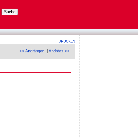
DRUCKEN
<< Andrängen
|
Andrēas >>