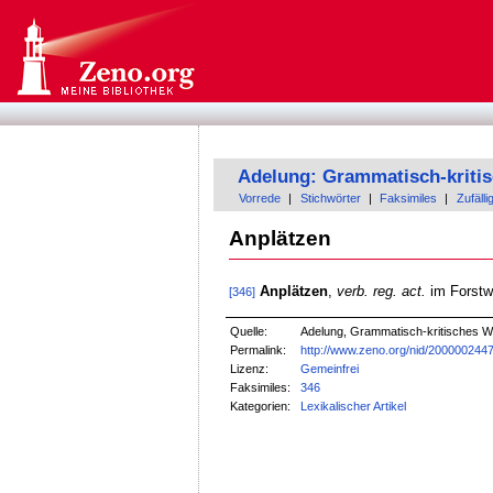
Adelung: Grammatisch-kriti
Vorrede
|
Stichwörter
|
Faksimiles
|
Zufälli
Anplätzen
Anplätzen
,
verb. reg. act.
im Forstw
[346]
Quelle:
Adelung, Grammatisch-kritisches W
Permalink:
http://www.zeno.org/nid/200000244
Lizenz:
Gemeinfrei
Faksimiles:
346
Kategorien:
Lexikalischer Artikel