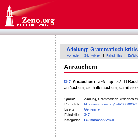
Adelung: Grammatisch-kriti
Vorrede
|
Stichwörter
|
Faksimiles
|
Zufälli
Anräuchern
Anräuchern
,
verb. reg. act.
1) Rauch
[347]
anräuchern, sie halb räuchern, damit sie s
Quelle:
Adelung, Grammatisch-kritisches W
Permalink:
http://www.zeno.org/nid/200000246
Lizenz:
Gemeinfrei
Faksimiles:
347
Kategorien:
Lexikalischer Artikel