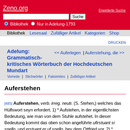
Zeno.org
Erweiterte Suche
Bibliothek
Nur in Adelung-1793
Bibliothek
Lesesaal
Zufälliger Artikel
Kategorien
Shop
DRUCKEN
Adelung:
<< Auferlegen
|
Auferstehung, die >>
Grammatisch-
kritisches Wörterbuch der Hochdeutschen
Mundart
Vorrede
|
Stichwörter
|
Faksimiles
|
Zufälliger Artikel
Auferstehen
Auferstehen
,
verb. irreg. neutr.
(S. Stehen,) welches das
[485]
Hülfswort seyn erfordert. 1) * Aufstehen, in der eigentlichsten
Bedeutung, wie man von dem Stuhle aufstehet. In dieser
Bedeutung kommt das oben schon angeführte
ufirstuant si
snello,
und
erstuant er uf snello,
bey dem Ottfried vor. 2) *