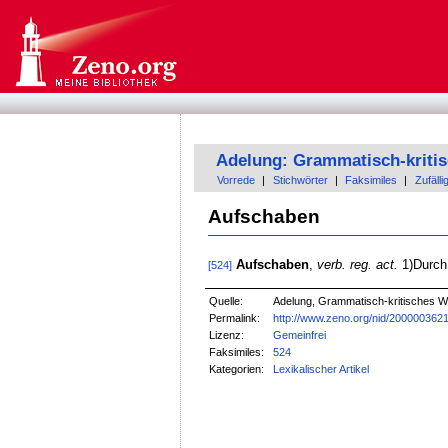
Adelung: Grammatisch-kriti
Vorrede
|
Stichwörter
|
Faksimiles
|
Zufälli
Aufschaben
Aufschaben
,
verb. reg. act.
1)Durch
[524]
Quelle:
Adelung, Grammatisch-kritisches W
Permalink:
http://www.zeno.org/nid/200000362
Lizenz:
Gemeinfrei
Faksimiles:
524
Kategorien:
Lexikalischer Artikel