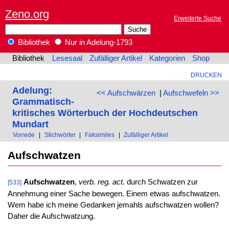
Zeno.org
Erweiterte Suche
Bibliothek
Nur in Adelung-1793
Bibliothek
Lesesaal
Zufälliger Artikel
Kategorien
Shop
DRUCKEN
Adelung:
<< Aufschwärzen
|
Aufschwefeln >>
Grammatisch-
kritisches Wörterbuch der Hochdeutschen
Mundart
Vorrede
|
Stichwörter
|
Faksimiles
|
Zufälliger Artikel
Aufschwatzen
Aufschwatzen
,
verb. reg. act.
durch Schwatzen zur
[533]
Annehmung einer Sache bewegen. Einem etwas aufschwatzen.
Wem habe ich meine Gedanken jemahls aufschwatzen wollen?
Daher die Aufschwatzung.