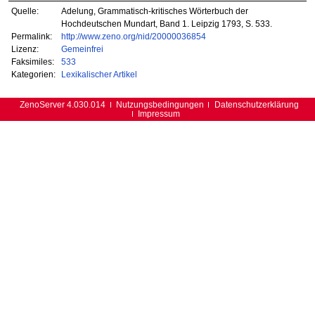
Quelle:
Adelung, Grammatisch-kritisches Wörterbuch der
Hochdeutschen Mundart, Band 1. Leipzig 1793, S. 533.
Permalink:
http://www.zeno.org/nid/20000036854
Lizenz:
Gemeinfrei
Faksimiles:
533
Kategorien:
Lexikalischer Artikel
ZenoServer 4.030.014
Nutzungsbedingungen
Datenschutzerklärung
Impressum