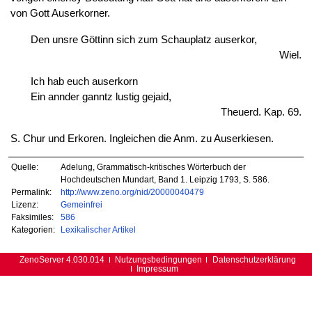
von Gott Auserkorner.
Den unsre Göttinn sich zum Schauplatz auserkor,
Wiel.
Ich hab euch auserkorn
Ein annder ganntz lustig gejaid,
Theuerd. Kap. 69.
S. Chur und Erkoren. Ingleichen die Anm. zu Auserkiesen.
Quelle:
Adelung, Grammatisch-kritisches Wörterbuch der
Hochdeutschen Mundart, Band 1. Leipzig 1793, S. 586.
Permalink:
http://www.zeno.org/nid/20000040479
Lizenz:
Gemeinfrei
Faksimiles:
586
Kategorien:
Lexikalischer Artikel
ZenoServer 4.030.014
Nutzungsbedingungen
Datenschutzerklärung
Impressum