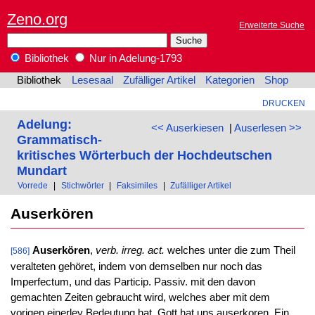
Zeno.org
Erweiterte Suche
Bibliothek
Nur in Adelung-1793
Bibliothek
Lesesaal
Zufälliger Artikel
Kategorien
Shop
DRUCKEN
Adelung:
<< Auserkiesen
|
Auserlesen >>
Grammatisch-
kritisches Wörterbuch der Hochdeutschen
Mundart
Vorrede
|
Stichwörter
|
Faksimiles
|
Zufälliger Artikel
Auserkören
Auserkören
,
verb. irreg. act.
welches unter die zum Theil
[586]
veralteten gehöret, indem von demselben nur noch das
Imperfectum, und das Particip. Passiv. mit den davon
gemachten Zeiten gebraucht wird, welches aber mit dem
vorigen einerley Bedeutung hat. Gott hat uns auserkoren. Ein