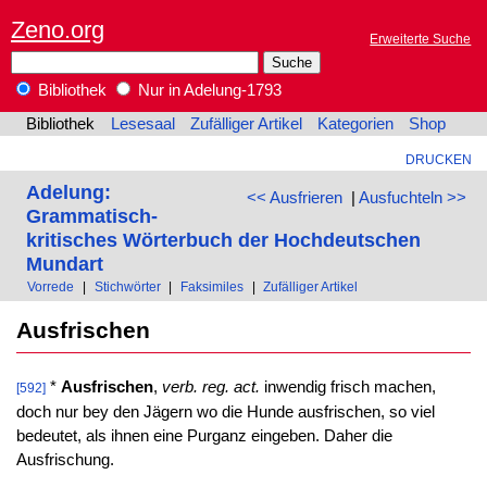
Zeno.org
Erweiterte Suche
Bibliothek
Nur in Adelung-1793
Bibliothek
Lesesaal
Zufälliger Artikel
Kategorien
Shop
DRUCKEN
Adelung:
<< Ausfrieren
|
Ausfuchteln >>
Grammatisch-
kritisches Wörterbuch der Hochdeutschen
Mundart
Vorrede
|
Stichwörter
|
Faksimiles
|
Zufälliger Artikel
Ausfrischen
*
Ausfrischen
,
verb. reg. act.
inwendig frisch machen,
[592]
doch nur bey den Jägern wo die Hunde ausfrischen, so viel
bedeutet, als ihnen eine Purganz eingeben. Daher die
Ausfrischung.