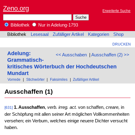
Zeno.org
Erweiterte Suche
Bibliothek
Nur in Adelung-1793
Bibliothek
Lesesaal
Zufälliger Artikel
Kategorien
Shop
DRUCKEN
Adelung:
<< Ausschaben
|
Ausschaffen (2) >>
Grammatisch-
kritisches Wörterbuch der Hochdeutschen
Mundart
Vorrede
|
Stichwörter
|
Faksimiles
|
Zufälliger Artikel
Ausschaffen (1)
1. Ausschaffen
,
verb. irreg. act.
von schaffen,
creare,
in
[631]
der Schöpfung mit allen seiner Art möglichen Vollkommenheiten
versehen; ein Verbum, welches einige neuere Dichter versucht
haben.