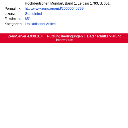
Hochdeutschen Mundart, Band 1. Leipzig 1793, S. 651.
Permalink:
http://www.zeno.org/nid/20000045799
Lizenz:
Gemeinfrei
Faksimiles:
651
Kategorien:
Lexikalischer Artikel
ZenoServer 4.030.014
Nutzungsbedingungen
Datenschutzerklärung
Impressum