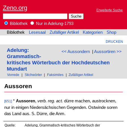
Zeno.org
Erweiterte Suche
Bibliothek
Nur in Adelung-1793
Bibliothek
Lesesaal
Zufälliger Artikel
Kategorien
Shop
DRUCKEN
Adelung:
<< Aussondern
|
Aussortiren >>
Grammatisch-
kritisches Wörterbuch der Hochdeutschen
Mundart
Vorrede
|
Stichwörter
|
Faksimiles
|
Zufälliger Artikel
Aussoren
*
Aussoren
,
verb. reg. act.
dürre machen, austrocknen,
[651]
nur in einigen Niedersächsischen Gegenden. Ostwinde soren
das Land aus. S. Dürre, die Anm.
Quelle:
Adelung, Grammatisch-kritisches Wörterbuch der