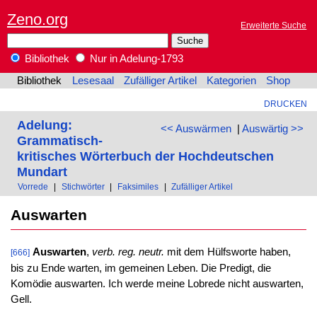
Zeno.org
Erweiterte Suche
Bibliothek
Nur in Adelung-1793
Bibliothek
Lesesaal
Zufälliger Artikel
Kategorien
Shop
DRUCKEN
Adelung:
<< Auswärmen
|
Auswärtig >>
Grammatisch-
kritisches Wörterbuch der Hochdeutschen
Mundart
Vorrede
|
Stichwörter
|
Faksimiles
|
Zufälliger Artikel
Auswarten
Auswarten
,
verb. reg. neutr.
mit dem Hülfsworte haben,
[666]
bis zu Ende warten, im gemeinen Leben. Die Predigt, die
Komödie auswarten. Ich werde meine Lobrede nicht auswarten,
Gell.