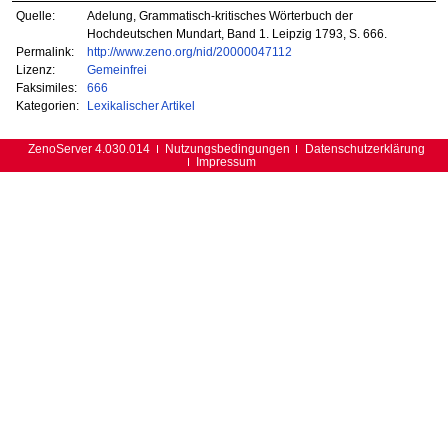
Quelle:
Adelung, Grammatisch-kritisches Wörterbuch der
Hochdeutschen Mundart, Band 1. Leipzig 1793, S. 666.
Permalink:
http://www.zeno.org/nid/20000047112
Lizenz:
Gemeinfrei
Faksimiles:
666
Kategorien:
Lexikalischer Artikel
ZenoServer 4.030.014
Nutzungsbedingungen
Datenschutzerklärung
Impressum