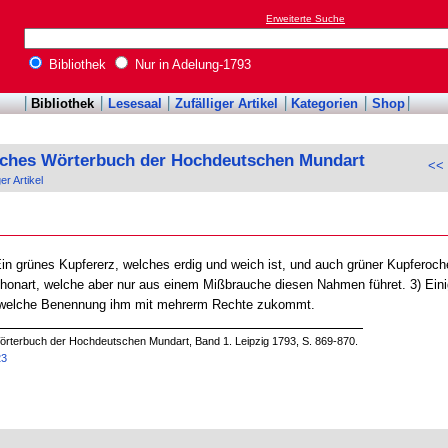
Erweiterte Suche
Bibliothek
Nur in Adelung-1793
Bibliothek
Lesesaal
Zufälliger Artikel
Kategorien
Shop
sches Wörterbuch der Hochdeutschen Mundart
<< 
ger Artikel
in grünes Kupfererz, welches erdig und weich ist, und auch grüner Kupferocher
Thonart, welche aber nur aus einem Mißbrauche diesen Nahmen führet. 3) Ei
 welche Benennung ihm mit mehrerm Rechte zukommt.
örterbuch der Hochdeutschen Mundart, Band 1. Leipzig 1793, S. 869-870.
23