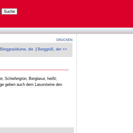
DRUCKEN
Bèrggrasblume, die
|
Berggrūß, der >>
, Schiefergrün, Berglasur, heißt;
nige geben auch dem Lasursteine den