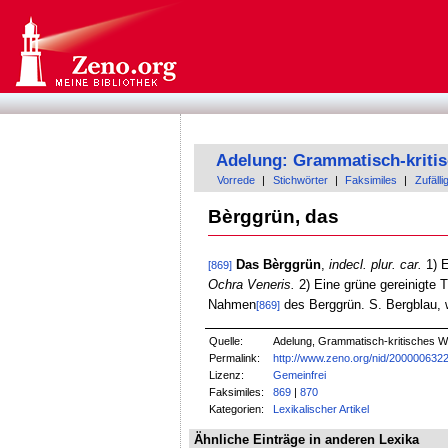
Adelung: Grammatisch-kriti
Vorrede
|
Stichwörter
|
Faksimiles
|
Zufälli
Bèrggrün, das
Das Bèrggrün
,
indecl. plur. car.
1) E
[869]
Ochra Veneris.
2) Eine grüne gereinigte 
Nahmen
des Berggrün. S. Bergblau,
[869]
Quelle:
Adelung, Grammatisch-kritisches W
Permalink:
http://www.zeno.org/nid/200000632
Lizenz:
Gemeinfrei
Faksimiles:
869
|
870
Kategorien:
Lexikalischer Artikel
Ähnliche Einträge in anderen Lexika