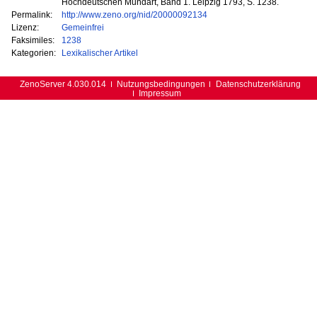
Hochdeutschen Mundart, Band 1. Leipzig 1793, S. 1238.
Permalink:
http://www.zeno.org/nid/20000092134
Lizenz:
Gemeinfrei
Faksimiles:
1238
Kategorien:
Lexikalischer Artikel
ZenoServer 4.030.014
Nutzungsbedingungen
Datenschutzerklärung
Impressum