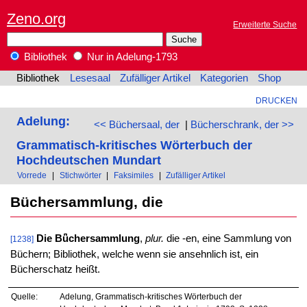
Zeno.org
Erweiterte Suche
Bibliothek
Nur in Adelung-1793
Bibliothek
Lesesaal
Zufälliger Artikel
Kategorien
Shop
DRUCKEN
Adelung:
<< Büchersaal, der
|
Bücherschrank, der >>
Grammatisch-kritisches Wörterbuch der
Hochdeutschen Mundart
Vorrede
|
Stichwörter
|
Faksimiles
|
Zufälliger Artikel
Büchersammlung, die
Die Bǖchersammlung
,
plur.
die -en, eine Sammlung von
[1238]
Büchern; Bibliothek, welche wenn sie ansehnlich ist, ein
Bücherschatz heißt.
Quelle:
Adelung, Grammatisch-kritisches Wörterbuch der