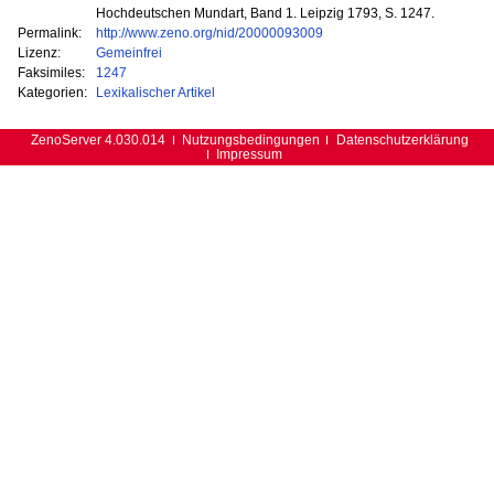
Hochdeutschen Mundart, Band 1. Leipzig 1793, S. 1247.
Permalink:
http://www.zeno.org/nid/20000093009
Lizenz:
Gemeinfrei
Faksimiles:
1247
Kategorien:
Lexikalischer Artikel
ZenoServer 4.030.014
Nutzungsbedingungen
Datenschutzerklärung
Impressum