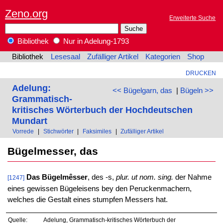
Zeno.org
Erweiterte Suche
Bibliothek
Nur in Adelung-1793
Bibliothek
Lesesaal
Zufälliger Artikel
Kategorien
Shop
DRUCKEN
Adelung:
<< Bügelgarn, das
|
Bügeln >>
Grammatisch-
kritisches Wörterbuch der Hochdeutschen
Mundart
Vorrede
|
Stichwörter
|
Faksimiles
|
Zufälliger Artikel
Bügelmesser, das
Das Bügelmêsser
, des -s,
plur. ut nom. sing.
der Nahme
[1247]
eines gewissen Bügeleisens bey den Peruckenmachern,
welches die Gestalt eines stumpfen Messers hat.
Quelle:
Adelung, Grammatisch-kritisches Wörterbuch der