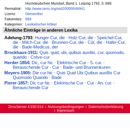
Hochdeutschen Mundart, Band 1. Leipzig 1793, S. 689.
Permalink:
http://www.zeno.org/nid/20000048941
Lizenz:
Gemeinfrei
Faksimiles:
689
Kategorien:
Lexikalischer Artikel
Ähnliche Einträge in anderen Lexika
Adelung-1793:
Hunger-Cur, die
·
Holz-Cur, die
·
Speichel-Cur,
die
·
Milch-Cur, die
·
Brunnen-Cur, die
·
Cūr, die
·
Hafer-Cur,
die
·
Bade-Medicus, der
Brockhaus-1911
:
Quis. quid, ubi, quibus auxiliis, cur, quomodo,
quando
·
Crève-cur
Herder-1854
:
Dic, cur hic
·
Elektrische Cur
·
S. cur.
·
Berauschende Cur
·
Cur
·
Bade- und Brunnenkuren
Meyers-1905
:
Die cur hic
·
Quis Quid Ubi Quibus auxilĭis Cur
Quomodo Quando
·
Bade
Pierer-1857
:
Dic cur hic
·
Elektrische Cur
·
Cur
·
An. cur.
·
Berauschende Cur
ZenoServer 4.030.014
Nutzungsbedingungen
Datenschutzerklärung
Impressum