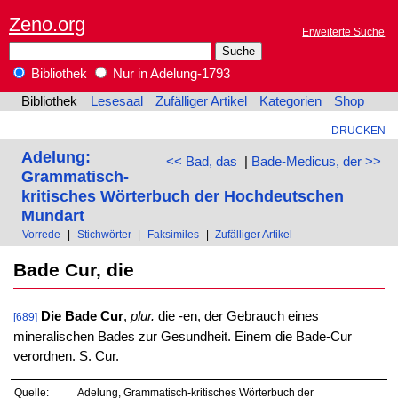
Zeno.org
Erweiterte Suche
Bibliothek
Nur in Adelung-1793
Bibliothek
Lesesaal
Zufälliger Artikel
Kategorien
Shop
DRUCKEN
Adelung:
<< Bad, das
|
Bade-Medicus, der >>
Grammatisch-
kritisches Wörterbuch der Hochdeutschen
Mundart
Vorrede
|
Stichwörter
|
Faksimiles
|
Zufälliger Artikel
Bade Cur, die
Die Bade Cur
,
plur.
die -en, der Gebrauch eines
[689]
mineralischen Bades zur Gesundheit. Einem die Bade-Cur
verordnen. S. Cur.
Quelle:
Adelung, Grammatisch-kritisches Wörterbuch der